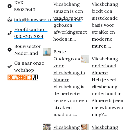
KVK:
Vliesbehang
Vliesbehang
58037640
sauzen is een
biedt een
van de meest
uitstekende
info@bouwsectornederland.nl
gekozen
basis voor
Hoofdkantoor:
afwerkingsmet
strakke en
030-2072024
hoden in...
moderne
muren,...
Bouwsector
Beste
Nederland
Ondergrond
Vliesbehang
Ga naar onze
voor
onderhoud
webshop
Vliesbehang in
Almere
Almere
Heb je veel
Vliesbehang is
vliesbehang
de perfecte
onderhoud in
keuze voor een
Almere bij een
strak en
nieuwbouwwo
naadloos...
ning?...
Vliesbehang
Vliesbehang