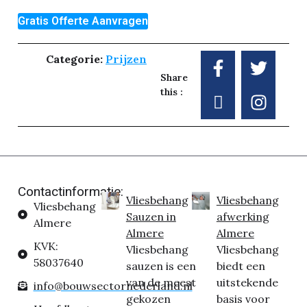
Gratis Offerte Aanvragen
Categorie:
Prijzen
Share
this :
Contactinformatie:
Vliesbehang
Vliesbehang
Vliesbehang
Sauzen in
afwerking
Almere
Almere
Almere
KVK:
Vliesbehang
Vliesbehang
58037640
sauzen is een
biedt een
van de meest
uitstekende
info@bouwsectornederland.nl
gekozen
basis voor