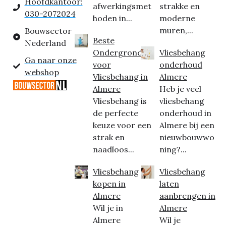
Hoofdkantoor:
afwerkingsmet
strakke en
030-2072024
hoden in...
moderne
muren,...
Bouwsector
Beste
Nederland
Ondergrond
Vliesbehang
Ga naar onze
voor
onderhoud
webshop
Vliesbehang in
Almere
Almere
Heb je veel
Vliesbehang is
vliesbehang
de perfecte
onderhoud in
keuze voor een
Almere bij een
strak en
nieuwbouwwo
naadloos...
ning?...
Vliesbehang
Vliesbehang
kopen in
laten
Almere
aanbrengen in
Wil je in
Almere
Almere
Wil je