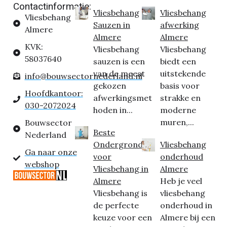
Contactinformatie:
Vliesbehang
Vliesbehang
Vliesbehang
Sauzen in
afwerking
Almere
Almere
Almere
KVK:
Vliesbehang
Vliesbehang
58037640
sauzen is een
biedt een
van de meest
uitstekende
info@bouwsectornederland.nl
gekozen
basis voor
Hoofdkantoor:
afwerkingsmet
strakke en
030-2072024
hoden in...
moderne
muren,...
Bouwsector
Beste
Nederland
Ondergrond
Vliesbehang
Ga naar onze
voor
onderhoud
webshop
Vliesbehang in
Almere
Almere
Heb je veel
Vliesbehang is
vliesbehang
de perfecte
onderhoud in
keuze voor een
Almere bij een