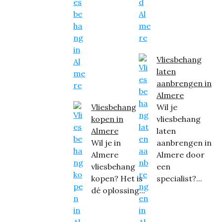
Vliesbehang
laten
aanbrengen in
Almere
Vliesbehang
Wil je
kopen in
vliesbehang
Almere
laten
Wil je in
aanbrengen in
Almere
Almere door
vliesbehang
een
kopen? Het is
specialist?...
dé oplossing...