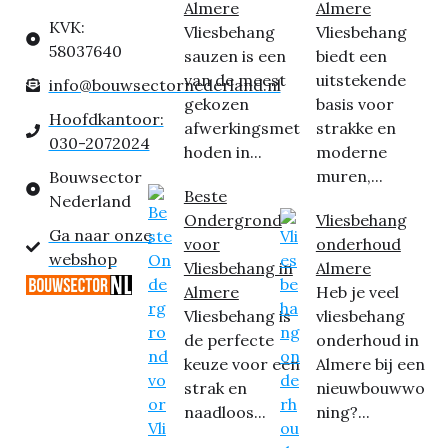
Almere
Almere
KVK:
Vliesbehang
Vliesbehang
58037640
sauzen is een
biedt een
van de meest
uitstekende
info@bouwsectornederland.nl
gekozen
basis voor
Hoofdkantoor:
afwerkingsmet
strakke en
030-2072024
hoden in...
moderne
muren,...
Bouwsector
Beste
Nederland
Ondergrond
Vliesbehang
Ga naar onze
voor
onderhoud
webshop
Vliesbehang in
Almere
Almere
Heb je veel
Vliesbehang is
vliesbehang
de perfecte
onderhoud in
keuze voor een
Almere bij een
strak en
nieuwbouwwo
naadloos...
ning?...